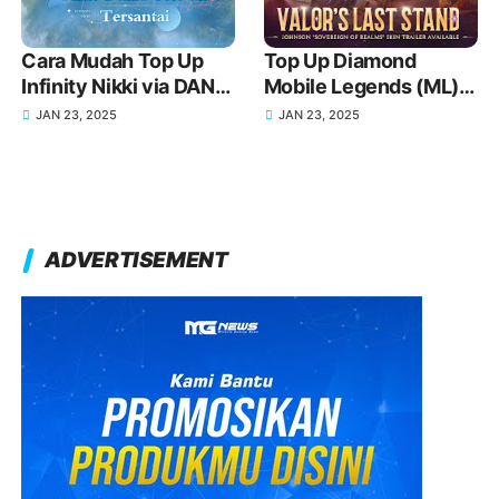
Cara Mudah Top Up
Top Up Diamond
Infinity Nikki via DANA
Mobile Legends (ML)
untuk Koleksi Outfit
Pakai DANA, Harga
JAN 23, 2025
JAN 23, 2025
Impian Kamu
Murah dan Proses
Cepat
ADVERTISEMENT