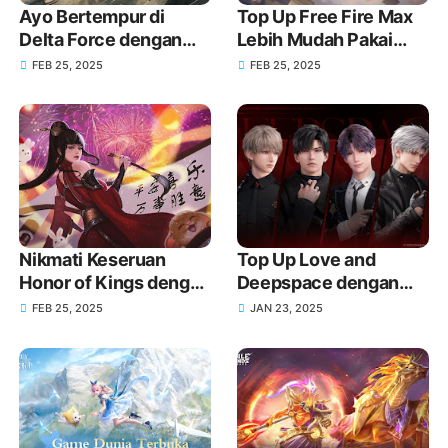
Ayo Bertempur di
Top Up Free Fire Max
Delta Force dengan
Lebih Mudah Pakai
Senjata Baru melalui
GoPay!
FEB 25, 2025
FEB 25, 2025
Top Up GoPay!
Nikmati Keseruan
Top Up Love and
Honor of Kings dengan
Deepspace dengan
Top Up melalui GoPay!
DANA, Dapatkan Item
FEB 25, 2025
JAN 23, 2025
Eksklusif Lebih Mudah