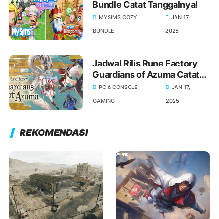
Bundle Catat Tanggalnya!
MYSIMS COZY
JAN 17,
BUNDLE
2025
Jadwal Rilis Rune Factory
Guardians of Azuma Catat
Tanggalnya!
PC & CONSOLE
JAN 17,
GAMING
2025
REKOMENDASI