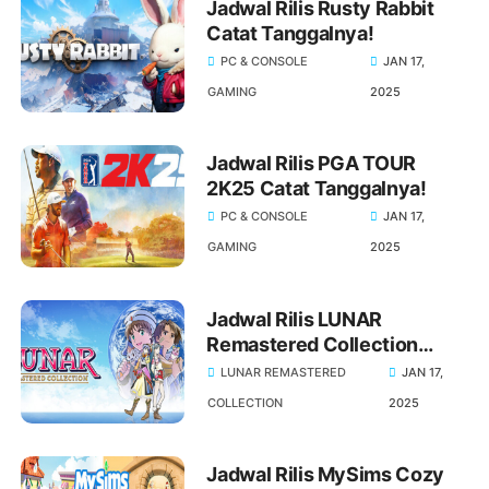
Jadwal Rilis Rusty Rabbit
Catat Tanggalnya!
PC & CONSOLE
JAN 17,
GAMING
2025
Jadwal Rilis PGA TOUR
2K25 Catat Tanggalnya!
PC & CONSOLE
JAN 17,
GAMING
2025
Jadwal Rilis LUNAR
Remastered Collection
Catat Tanggalnya!
LUNAR REMASTERED
JAN 17,
COLLECTION
2025
Jadwal Rilis MySims Cozy