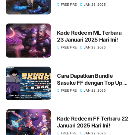
FREE FIRE
JAN 23, 2025
Kode Redeem ML Terbaru
23 Januari 2025 Hari Ini!
FREE FIRE
JAN 23, 2025
Cara Dapatkan Bundle
Sasuke FF dengan Top Up di
KIOSGAMER Sekarang Juga!
FREE FIRE
JAN 22, 2025
Kode Redeem FF Terbaru 22
Januari 2025 Hari Ini!
FREE FIRE
JAN 22, 2025