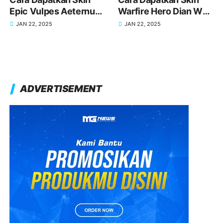
Epic Vulpes Aeternus
Warfire Hero Dian Wei
Hero Li Bai di Honor of
di Honor of Kings
JAN 22, 2025
JAN 22, 2025
Kings
ADVERTISEMENT