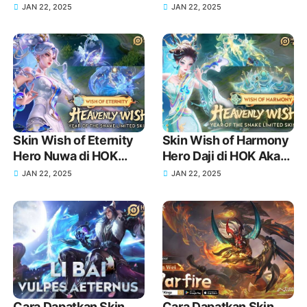
Rilis Tanggal dan
Consort Yu di HOK
JAN 22, 2025
JAN 22, 2025
Detail Lengkap!
Akan Rilis Tanggal dan
Detail Lengkap!
Skin Wish of Eternity
Skin Wish of Harmony
Hero Nuwa di HOK
Hero Daji di HOK Akan
Akan Rilis Tanggal dan
Rilis Tanggal dan
JAN 22, 2025
JAN 22, 2025
Detail Lengkap!
Detail Lengkap!
Cara Dapatkan Skin
Cara Dapatkan Skin