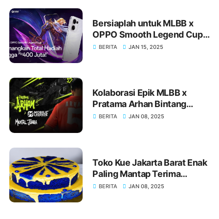
Bersiaplah untuk MLBB x
OPPO Smooth Legend Cup
2025, Kolaborasi Esports
BERITA
JAN 15, 2025
yang Spektakuler!
Kolaborasi Epik MLBB x
Pratama Arhan Bintang
Sepak Bola Indonesia, akan
BERITA
JAN 08, 2025
Segera Dimulai Mental
Juara!
Toko Kue Jakarta Barat Enak
Paling Mantap Terima
Pesanan Toko Kue Lanny
BERITA
JAN 08, 2025
Home Made