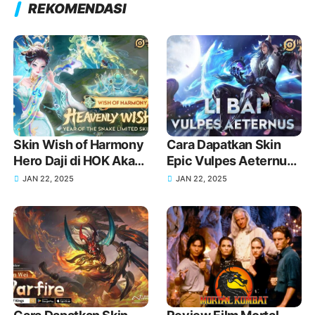
REKOMENDASI
Skin Wish of Harmony
Cara Dapatkan Skin
Hero Daji di HOK Akan
Epic Vulpes Aeternus
Rilis Tanggal dan
Hero Li Bai di Honor of
JAN 22, 2025
JAN 22, 2025
Detail Lengkap!
Kings