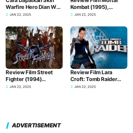
Cara Dapatkan Skin
Review Film Mortal
Warfire Hero Dian Wei
Kombat (1995),
di Honor of Kings
Sinopsis Jalan Cerita
JAN 22, 2025
JAN 22, 2025
Movienya
Review Film Street
Review Film Lara
Fighter (1994)
Croft: Tomb Raider
Sinopsis dan Jalan
(2001), Sinopsis Jalan
JAN 22, 2025
JAN 22, 2025
Cerita yang Ikonik
Cerita Movienya
ADVERTISEMENT