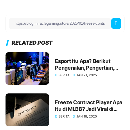
RELATED POST
Esport itu Apa? Berikut
Pengenalan, Pengertian,
Perkembangan, dan Jenjang
BERITA
JAN 21, 2025
Apa yang Didapat
Kedepannya?
Freeze Contract Player Apa
Itu di MLBB? Jadi Viral di
Dunia Esports!
BERITA
JAN 18, 2025