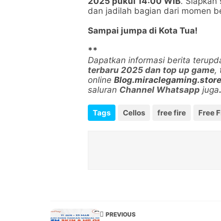
2025 pukul 14:00 WIB
. Siapkan
dan jadilah bagian dari momen ber
Sampai jumpa di Kota Tua!
**
Dapatkan informasi berita terup
terbaru 2025 dan top up game
,
online
Blog.miraclegaming.stor
saluran
Channel Whatsapp
juga
Tags
Cellos
free fire
Free 
PREVIOUS