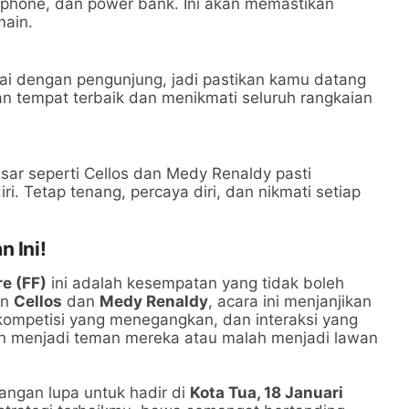
arphone, dan power bank. Ini akan memastikan
main.
mai dengan pengunjung, jadi pastikan kamu datang
n tempat terbaik dan menikmati seluruh rangkaian
ar seperti Cellos dan Medy Renaldy pasti
i. Tetap tenang, percaya diri, dan nikmati setiap
n Ini!
re (FF)
ini adalah kesempatan yang tidak boleh
an
Cellos
dan
Medy Renaldy
, acara ini menjanjikan
kompetisi yang menegangkan, dan interaksi yang
 menjadi teman mereka atau malah menjadi lawan
angan lupa untuk hadir di
Kota Tua, 18 Januari