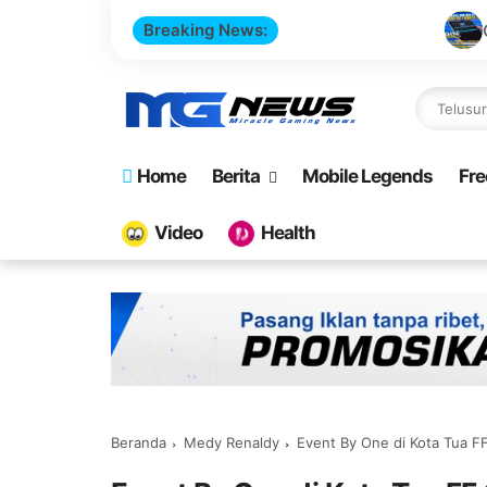
Breaking News:
Cara Buat Website To
Home
Berita
Mobile Legends
Fre
Video
Health
Beranda
Medy Renaldy
Event By One di Kota Tua F