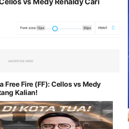
 Cellos vs Medy Renaldy Cari
Font size:
12px
30px
PRINT
a Free Fire (FF): Cellos vs Medy
ang Kalian!