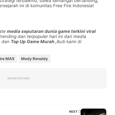
 strategi terbaikmu, bawa semangat bertanding,
sejarah ini di komunitas Free Fire Indonesia!
date
media seputaran dunia game terkini viral
 trending dan terpopuler hari ini dari media
e
dan
Top Up Game Murah
,
Ikuti kami di
.
Fire MAX
Medy Renaldy
NEXT