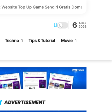
 Sendiri Gratis Domain dan Harga Lebih Murah!
Valor
6
AUG
2026
Techno
Tips & Tutorial
Movie
ADVERTISEMENT