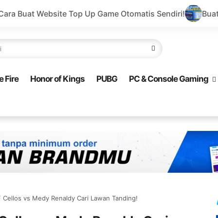
p Up Game Otomatis Sendiri!
Buat Website Top Up Game
e Fire
Honor of Kings
PUBG
PC & Console Gaming
F Cellos vs Medy Renaldy Cari Lawan Tanding!